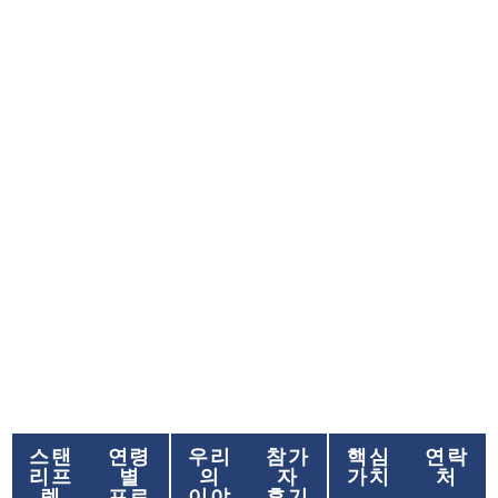
스탠리프렙 소개
스탠
연령
우리
참가
핵심
연락
리프
별
의
자
가치
처
렙
프로
이야
후기