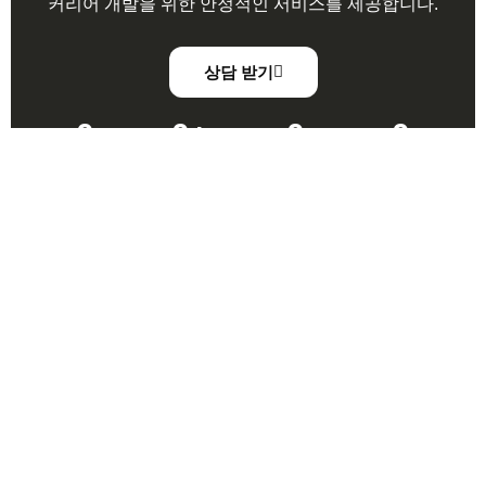
커리어 개발을 위한 안정적인 서비스를 제공합니다.
상담 받기
0
0
+
0
0
설립 연도
참가자 수
대학 파트
미국 주요
너 수
도시
우리의 이야기