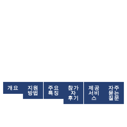
유엔 글로벌 외교 리더십
(UNAT)
개요
지원
주요
참가
제공
자주
방법
특징
자
서비
묻는
후기
스
질문