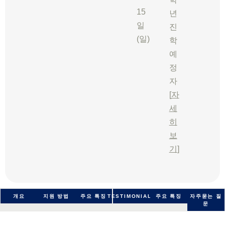
15
년
일
진
(일)
학
예
정
자
[
자
세
히
보
기
]
개요
지원 방법
주요 특징
TESTIMONIALS
주요 특징
자주묻는 질
문