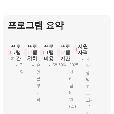
프로그램 요약
프로
프로
프로
프로
지원
그램
그램
그램
그램
자격
기간
위치
비용
기간
대
7
유
$8,500
2025
학
일
엔
년
생
본
6
및
부,
월
고
뉴
8
교
욕
일
11-
(일)
12
~
학