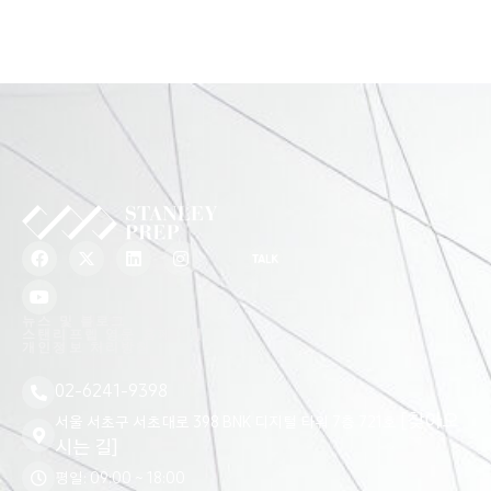
F
Y
X
L
I
a
o
-
i
n
c
u
t
n
s
e
t
w
k
t
b
u
i
e
a
뉴스 및 블로그
o
b
t
d
g
스탠리프렙 영문 홈페이지
개인정보 처리방침
o
e
t
i
r
k
e
n
a
r
m
02-6241-9398
[찾아오
서울 서초구 서초대로 398 BNK 디지털 타워 7층 721호
시는 길]
평일: 09:00 ~ 18:00