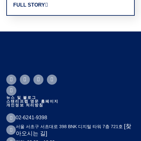
FULL STORY
F
Y
X
L
I
a
o
-
i
n
c
u
t
n
s
e
t
w
k
t
b
u
i
e
a
뉴스 및 블로그
o
b
t
d
g
스탠리프렙 영문 홈페이지
개인정보 처리방침
o
e
t
i
r
k
e
n
a
r
m
02-6241-9398
[찾
서울 서초구 서초대로 398 BNK 디지털 타워 7층 721호
아오시는 길]